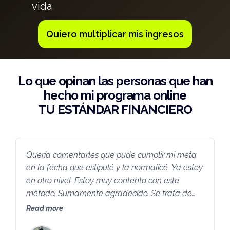
vida.
Quiero multiplicar mis ingresos
Lo que opinan las personas que han
hecho mi programa online
TU ESTÁNDAR FINANCIERO
Quería comentarles que pude cumplir mi meta
en la fecha que estipulé y la normalicé. Ya estoy
en otro nivel. Estoy muy contento con este
método. Sumamente agradecido. Se trata de
aumentar tus estándares. Gracias!!!
Read more