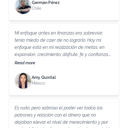
Germán Pérez
Chile
Mi enfoque antes en finanzas era sobrevivir,
tenía miedo de caer de no lograrlo. Hoy mi
enfoque está en mi realización de metas, en
expansión, crecimiento, disfrute, fe y confianza.
Hoy veo estos temas como oportunidades. En
Read more
resumen me siento fluyendo, volando,
abundante y feliz.
Amy Quintal
México
Es rudo, pero sabroso el poder ver todos los
patrones y relación con el dinero que no
dejaban elevar el nivel de merecimiento y por